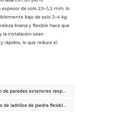
señada con un perfil
espesor de solo 2,5–3,3 mm, lo
eíblemente bajo de solo 3–4 kg
leza liviana y flexible hace que
y la instalación sean
y rápidos, lo que reduce el
s costos laborales. Su tamaño
e una estética de lámina de
adecuada para una amplia gama de
ra chapa flexible radica en su
ANTERIOR：Revestimiento de paredes exteriores respetuoso con el medio ambiente Chapa de ladrillo flexible
terísticas protectoras. Está
a ofrecer una protección
SIGUIENTE：Revestimiento de ladrillos de piedra flexible adecuada para zonas climáticas tropicales
r impermeable y altamente
a crucial es su capacidad superior
e garantiza la integridad y