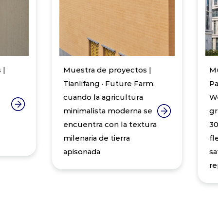
 |
Muestra de proyectos |
Mu
Tianlifang · Future Farm:
Pa
cuando la agricultura
We
minimalista moderna se
gr
encuentra con la textura
30
milenaria de tierra
fl
apisonada
sa
re