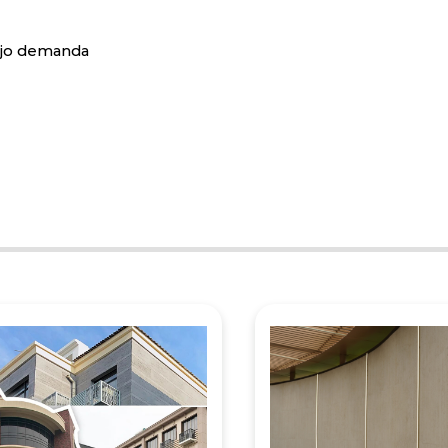
especializada también evita la 
estabilidad del color y el atrac
bajo demanda
fachada.