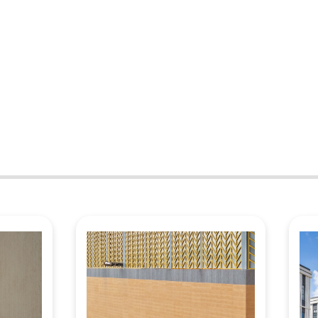
decoloración, garantizando la
tivo estético duradero de la