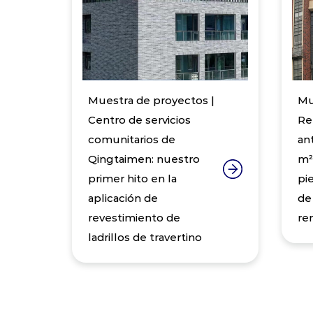
Muestra de proyectos |
Mu
ua
Centro de servicios
Re
comunitarios de
an
Qingtaimen: nuestro
m²
primer hito en la
pi
aplicación de
de
revestimiento de
re
ladrillos de travertino