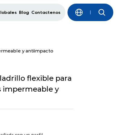
Globales
Blog
Contáctenos
permeable y antiimpacto
adrillo flexible para
s impermeable y