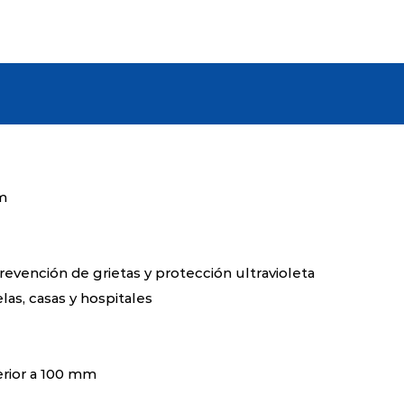
longevidad de la superficie de 
exhibe un fuerte rendimiento 
eficazmente el daño físico cau
combinación de propiedades fí
una solución ideal a largo plaz
de entornos exigentes como es
Hemos integrado tecnología a
garantizar una resistencia inc
mm
Nuestro producto demuestra 
antienvejecimiento, garantizan
significativamente prolongada.
revención de grietas y protección ultravioleta
por la adición interna de nanom
las, casas y hospitales
su resiliencia. Una característic
alto rendimiento contra la radi
revestimiento de barrera ultra
erior a 100 mm
excepcional de bloqueo UV del