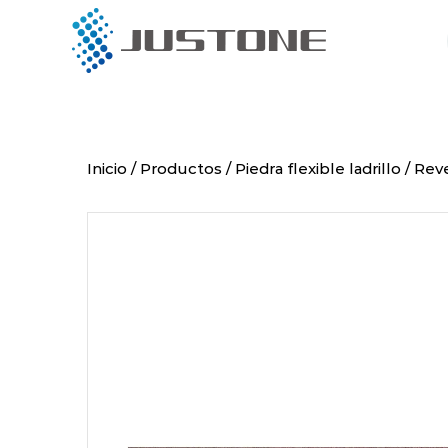
Menú
Productos
Inicio
/
Productos
/
Piedra flexible ladrillo
/
Reve
Sobre nosotros
Proyecto
Instalación
Socios globales
Blog