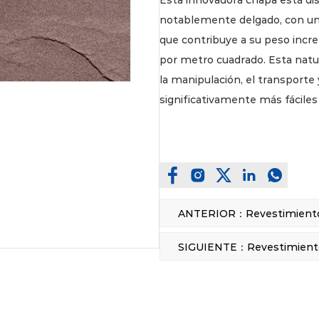
Esta innovadora chapa está di
notablemente delgado, con un 
que contribuye a su peso incr
por metro cuadrado. Esta natura
la manipulación, el transporte 
significativamente más fáciles 
tiempo total del proyecto y lo
estándar de 60×300 mm permit
ladrillo versátil y auténtica, 
aplicaciones.
La principal fortaleza de nuest
excepcional durabilidad y carac
meticulosamente diseñado par
integral, siendo en particula
resistente al fuego. Una ventaj
de prevención de grietas, lo qu