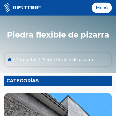
Menú
Menú
Piedra flexible de pizarra
Productos
/
Productos
/
Piedra flexible de pizarra
Sobre nosotros
Proyecto
CATEGORÍAS
Instalación
Socios globales