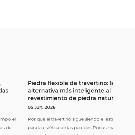
iedra flexible de travertino: la
Panele
lternativa más inteligente al
Facha
evestimiento de piedra natural
19 Mar,
5 Jun, 2026
¿Qué hac
or qué el travertino sigue siendo el estándar de oro
sean la 
ara la estética de las paredes Pocos materiales
modernas