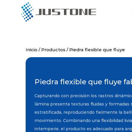
Menú
Productos
Inicio
/
Productos
/
Piedra flexible que fluye
Sobre nosotros
Proyecto
Piedra flexible que fluye f
Instalación
Capturando con precisión los rastros dinámicos
lámina presenta texturas fluidas y formadas 
Socios globales
estratificada, reproduciendo fielmente la bel
movimiento. Combinando una flexibilidad livia
Blog
intemperie, el producto es adecuado para arq